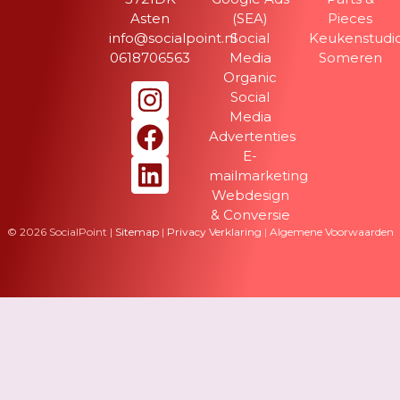
Asten
(SEA)
Pieces
info@socialpoint.nl
Social
Keukenstudi
0618706563
Media
Someren
Organic
Social
Media
Advertenties
E-
mailmarketing
Webdesign
& Conversie
© 2026 SocialPoint |
Sitemap
|
Privacy Verklaring
|
Algemene Voorwaarden