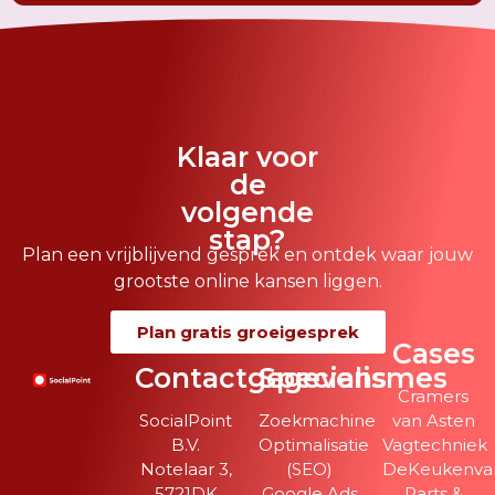
Klaar voor
de
volgende
stap?
Plan een vrijblijvend gesprek en ontdek waar jouw
grootste online kansen liggen.
Plan gratis groeigesprek
Cases
Contactgegevens
Specialismes
Cramers
SocialPoint
Zoekmachine
van Asten
B.V.
Optimalisatie
Vagtechniek
Notelaar 3,
(SEO)
DeKeukenvan
5721DK
Google Ads
Parts &