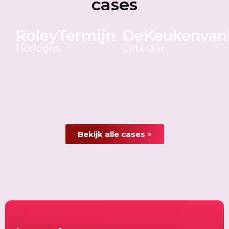
cases
RoleyTermijn
DeKeukenvanE
Horloges
Cateraar
Bekijk alle cases >