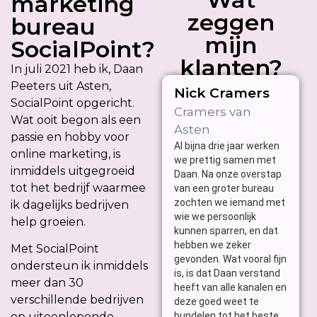
marketing
zeggen
bureau
mijn
SocialPoint?
klanten?
In juli 2021 heb ik, Daan
Peeters uit Asten,
Nick Cramers
M
SocialPoint opgericht.
Cramers van
St
Wat ooit begon als een
Asten
V
passie en hobby voor
Al bijna drie jaar werken
Bi
online marketing, is
we prettig samen met
we
inmiddels uitgegroeid
Daan. Na onze overstap
bu
tot het bedrijf waarmee
van een groter bureau
ge
zochten we iemand met
ik dagelijks bedrijven
sl
wie we persoonlijk
wa
help groeien.
kunnen sparren, en dat
we 
hebben we zeker
sa
Met SocialPoint
gevonden. Wat vooral fijn
gev
ondersteun ik inmiddels
is, is dat Daan verstand
ve
meer dan 30
heeft van alle kanalen en
pe
verschillende bedrijven
deze goed weet te
he
bundelen tot het beste
op uiteenlopende