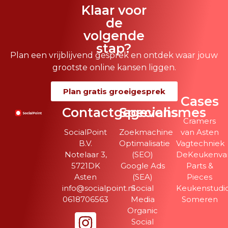
Klaar voor
de
volgende
stap?
Plan een vrijblijvend gesprek en ontdek waar jouw
grootste online kansen liggen.
Plan gratis groeigesprek
Cases
Contactgegevens
Specialismes
Cramers
SocialPoint
Zoekmachine
van Asten
B.V.
Optimalisatie
Vagtechniek
Notelaar 3,
(SEO)
DeKeukenvan
5721DK
Google Ads
Parts &
Asten
(SEA)
Pieces
info@socialpoint.nl
Social
Keukenstudi
0618706563
Media
Someren
Organic
Social