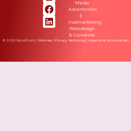
Media
Advertenties
E-
mailmarketing
Webdesign
& Conversie
© 2026 SocialPoint |
Sitemap
|
Privacy Verklaring
|
Algemene Voorwaarden