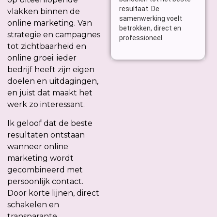
ma
resultaat. De
Da
vlakken binnen de
samenwerking voelt
te
online marketing. Van
betrokken, direct en
ve
strategie en campagnes
professioneel.
ef
tot zichtbaarheid en
ca
online groei: ieder
bedrijf heeft zijn eigen
doelen en uitdagingen,
en juist dat maakt het
werk zo interessant.
Ik geloof dat de beste
resultaten ontstaan
wanneer online
marketing wordt
gecombineerd met
persoonlijk contact.
Door korte lijnen, direct
schakelen en
transparante