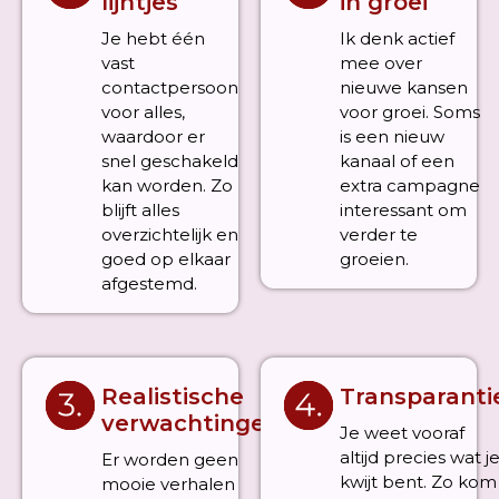
lijntjes
in groei
Je hebt één
Ik denk actief
vast
mee over
contactpersoon
nieuwe kansen
voor alles,
voor groei. Soms
waardoor er
is een nieuw
snel geschakeld
kanaal of een
kan worden. Zo
extra campagne
blijft alles
interessant om
overzichtelijk en
verder te
goed op elkaar
groeien.
afgestemd.
Realistische
Transparanti
verwachtingen
Je weet vooraf
altijd precies wat j
Er worden geen
kwijt bent. Zo kom
mooie verhalen