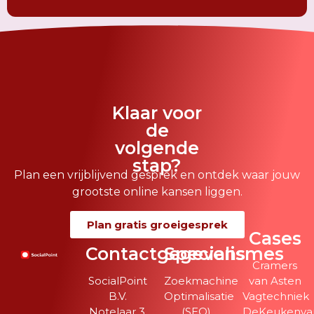
Klaar voor
de
volgende
stap?
Plan een vrijblijvend gesprek en ontdek waar jouw
grootste online kansen liggen.
Plan gratis groeigesprek
Cases
Contactgegevens
Specialismes
Cramers
SocialPoint
Zoekmachine
van Asten
B.V.
Optimalisatie
Vagtechniek
Notelaar 3,
(SEO)
DeKeukenvan