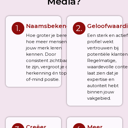
Media?
Naamsbekendheid
Geloofwaardi
Hoe groter je bereik,
Een sterk en actief
hoe meer mensen
profiel wekt
jouw merk leren
vertrouwen bij
kennen. Door
potentiële klanten
consistent zichtbaar
Regelmatige,
te zijn, vergroot je de
waardevolle conte
herkenning én top-
laat zien dat je
of-mind positie.
expertise en
autoriteit hebt
binnen jouw
vakgebied.
Creëer
Meer