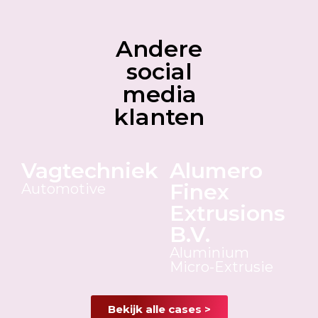
Andere
social
media
klanten
Vagtechniek
Alumero
Finex
Automotive
Extrusions
B.V.
Aluminium
Micro-Extrusie
Bekijk alle cases >