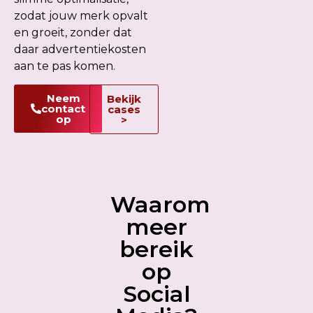
zodat jouw merk opvalt
en groeit, zonder dat
daar advertentiekosten
aan te pas komen.
Neem
Bekijk
contact
cases
op
>
Waarom
meer
bereik
op
Social