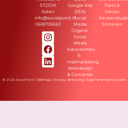
5721DK
Google Ads
Parts &
Asten
(SEA)
Pieces
info@socialpoint.nl
Social
Keukenstudi
0618706563
Media
Someren
Organic
Social
Media
Advertenties
E-
mailmarketing
Webdesign
& Conversie
© 2026 SocialPoint |
Sitemap
|
Privacy Verklaring
|
Algemene Voorwaarden